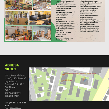
ADRESA
ŠKOLY
28. základní škola
Plzeň, příspěvková
organizace
Rodinná 39, 312
00 Plzeň
GPS:
49.7449322N,
13.4109242E
tel:
(+420) 378 028
888
fax:
378028860