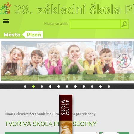
Hledat ve webu
Úvod
/
Předškoláci
/
Nabízíme
/ Tvořivá škola pro všechny
TVOŘIVÁ ŠKOLA PRO VŠECHNY