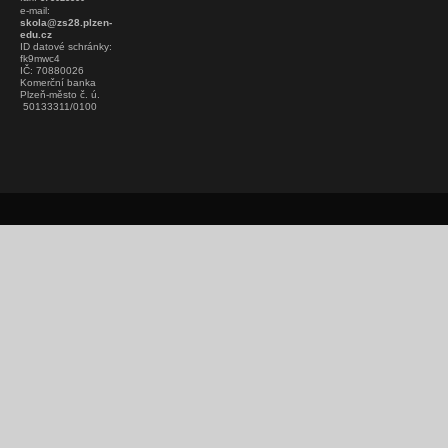
e-mail:
skola@zs28.plzen-
edu.cz
ID datové schránky:
fk9mwc4
IČ: 70880026
Komerční banka
Plzeň-město č. ú.
50133311/0100