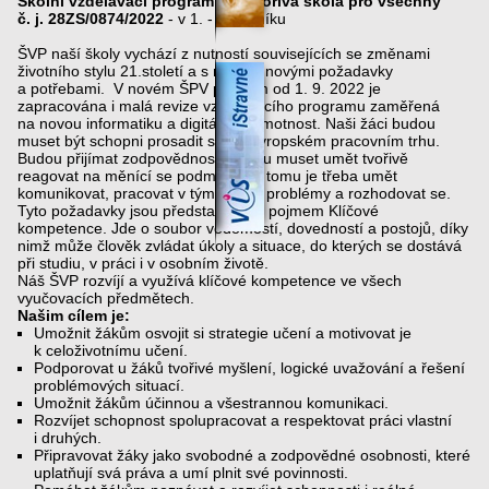
Školní vzdělávací program – „ Tvořivá škola pro všechny
“
č. j.
28ZS/0874/2022
- v 1. - 9. ročníku
ŠVP naší školy vychází z nutností souvisejících se změnami
životního stylu 21.století a s mnoha novými požadavky
a potřebami. V novém ŠPV platném od 1. 9. 2022 je
zapracována i malá revize vzdělávacího programu zaměřená
na novou informatiku a digitální gramotnost. Naši žáci budou
muset být schopni prosadit se na evropském pracovním trhu.
Budou přijímat zodpovědnost, budou muset umět tvořivě
reagovat na měnící se podmínky. K tomu je třeba umět
komunikovat, pracovat v týmu, řešit problémy a rozhodovat se.
Tyto požadavky jsou představovány pojmem Klíčové
kompetence. Jde o soubor vědomostí, dovedností a postojů, díky
nimž může člověk zvládat úkoly a situace, do kterých se dostává
při studiu, v práci i v osobním životě.
Náš ŠVP rozvíjí a využívá klíčové kompetence ve všech
vyučovacích předmětech.
Našim cílem je:
Umožnit žákům osvojit si strategie učení a motivovat je
k celoživotnímu učení.
Podporovat u žáků tvořivé myšlení, logické uvažování a řešení
problémových situací.
Umožnit žákům účinnou a všestrannou komunikaci.
Rozvíjet schopnost spolupracovat a respektovat práci vlastní
i druhých.
Připravovat žáky jako svobodné a zodpovědné osobnosti, které
uplatňují svá práva a umí plnit své povinnosti.