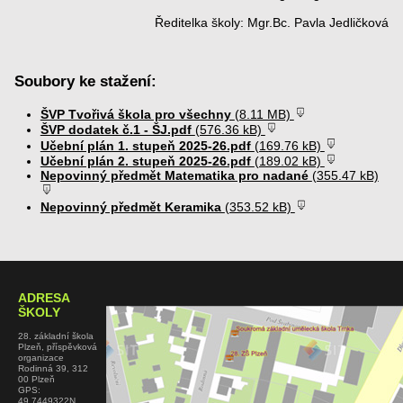
Ředitelka školy: Mgr.Bc. Pavla Jedličková
Soubory ke stažení:
ŠVP Tvořivá škola pro všechny
(8.11 MB)
ŠVP dodatek č.1 - ŠJ.pdf
(576.36 kB)
Učební plán 1. stupeň 2025-26.pdf
(169.76 kB)
Učební plán 2. stupeň 2025-26.pdf
(189.02 kB)
Nepovinný předmět Matematika pro nadané
(355.47 kB)
Nepovinný předmět Keramika
(353.52 kB)
ADRESA
ŠKOLY
28. základní škola
Plzeň, příspěvková
organizace
Rodinná 39, 312
00 Plzeň
GPS:
49.7449322N,