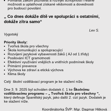
Pomáhat žákům poznávat a rozvíjet schopnosti i reálné
možnosti a uplatňovat získané vědomosti a dovednosti
pro budoucí povolání.
„ Co dnes dokáže dítě ve spolupráci s ostatními,
dokáže zítra samo“
Lev S.
Vygotskij
Priority školy:
Tvořivá škola pro všechny
Škola komunikující a spolupracující
Rozvíjení jazykové vybavenosti žáků ( AJ od 1.třídy)
Posilování ICT gramotnosti
Efektivní využívání vnějších a vnitřních podmínek školy
Primární prevence
Výchova ke zdraví a etická výchova
Klima školy
Celý školní vzdělávací program je ke stažení níže.
Dne 3. 9. 2025 byl schválen dodatek č. 1 ke
Školnímu
vzdělávacímu programu – „ Tvořivá škola pro všechny
“,
který definuje Španělský jazyk, jako další 2. cizí jazyk. Dodatek je
ke stažení níže.
Koordinátorka ŠVP: Mgr. Dagmar Hitková