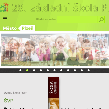
Hledat ve webu
Úvod
/
Škola
/ ŠVP
ŠVP