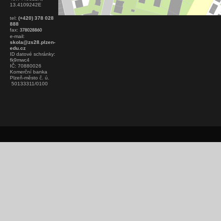
13.4109242E
tel:
(+420) 378 028
888
fax:
378028860
e-mail:
skola@zs28.plzen-
edu.cz
ID datové schránky:
fk9mwc4
IČ: 70880026
Komerční banka
Plzeň-město č. ú.
50133311/0100