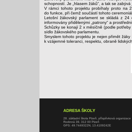
schopností. Je „hlasem žáků“, a tak se zabývá j
V rámci tohoto projektu probíhaly proto na 
do funkce, při čemž součástí tohoto ceremoniál
Letošní žákovský parlament se skládá z 24 č
informovány přidělenými „patrony“ a prostřednic
Schůzky se konají 2 x měsíčně (podle potřeby vš
sídlo žákovského parlamentu.
Smyslem tohoto projektu je nejen přimět žáky 
k vzájemné toleranci, respektu, obraně lidských 
ADRESA ŠKOLY
28. základní škola Plzeň, příspěvková organizace
Rodinná 39, 312 00 Plzeň
GPS: 49.7449322N, 13.4109242E