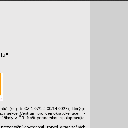
ntu“
u“ (reg. č. CZ.1.07/1.2.00/14.0027), který je
vací sekce Centrum pro demokratické učení -
í školy v ČR. Naší partnerskou spolupracující
prezentační dovednosti, rozvoj organizačních