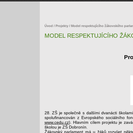
Úvod
/
Projekty
/ Model respektujícího žákovského parl
MODEL RESPEKTUJÍCÍHO ŽÁ
Pro
28. ZŠ je společně s dalšími dvanácti školam
spolufinancován z Evropského sociálního fo
www.cedu.cz
). Hlavním cílem projektu je zav
školou je ZŠ Dobronín.
Žákovský parlament má u žáků rozvíjet někte