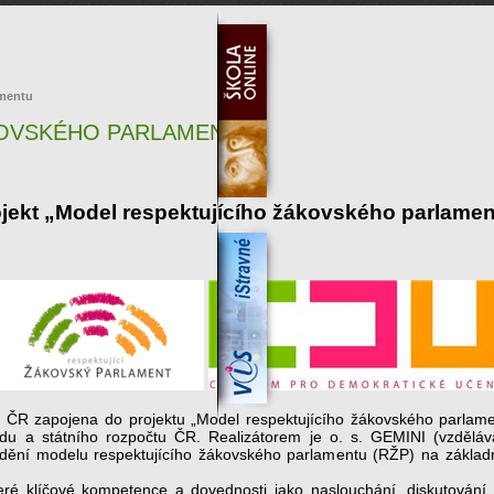
amentu
KOVSKÉHO PARLAMENTU
jekt „Model respektujícího žákovského parlame
i ČR zapojena do projektu „Model respektujícího žákovského parlament
ndu a státního rozpočtu ČR. Realizátorem je o. s. GEMINI (vzdělá
ádění modelu respektujícího žákovského parlamentu (RŽP) na základn
ré klíčové kompetence a dovednosti jako naslouchání, diskutování, 