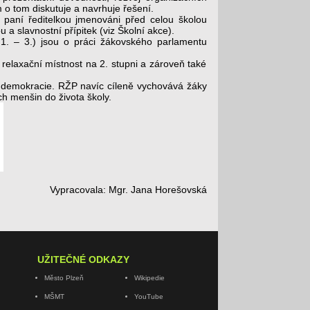
m o tom diskutuje a navrhuje řešení.
 paní ředitelkou jmenováni před celou školou
a slavnostní přípitek (viz Školní akce).
 1. – 3.) jsou o práci žákovského parlamentu
e relaxační místnost na 2. stupni a zároveň také
ké demokracie. RŽP navíc cíleně vychovává žáky
ch menšin do života školy.
Vypracovala: Mgr. Jana Horešovská
UŽITEČNÉ ODKAZY
Město Plzeň
Wikipedie
MŠMT
YouTube