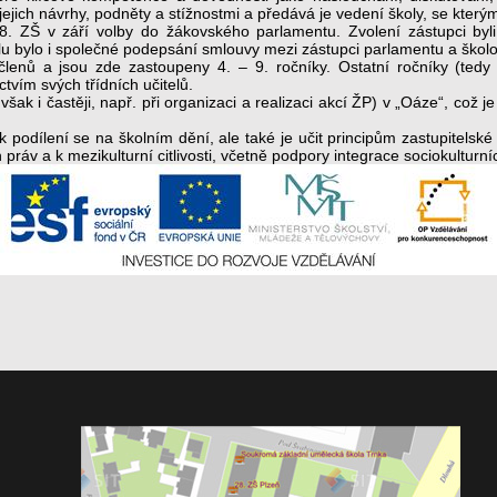
ejich návrhy, podněty a stížnostmi a předává je vedení školy, se který
28. ZŠ v září volby do žákovského parlamentu. Zvolení zástupci byli
u bylo i společné podepsání smlouvy mezi zástupci parlamentu a školou 
lenů a jsou zde zastoupeny 4. – 9. ročníky. Ostatní ročníky (tedy
tvím svých třídních učitelů.
ak i častěji, např. při organizaci a realizaci akcí ŽP) v „Oáze“, což j
k podílení se na školním dění, ale také je učit principům zastupitels
práv a k mezikulturní citlivosti, včetně podpory integrace sociokulturní