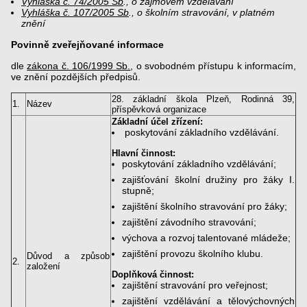
Vyhláška č. 74/2005 Sb
., o zájmovém vzdělávání
Vyhláška č. 107/2005 Sb
., o školním stravování, v platném
znění
Povinně zveřejňované informace
dle
zákona č. 106/1999 Sb.
, o svobodném přístupu k informacím,
ve znění pozdějších předpisů.
28. základní škola Plzeň, Rodinná 39,
1.
Název
příspěvková organizace
Základní účel zřízení:
poskytování základního vzdělávání.
Hlavní činnost:
poskytování základního vzdělávání;
zajišťování školní družiny pro žáky I.
stupně;
zajištění školního stravování pro žáky;
zajištění závodního stravování;
výchova a rozvoj talentované mládeže;
zajištění provozu školního klubu.
Důvod a způsob
2.
založení
Doplňková činnost:
zajištění stravování pro veřejnost;
zajištění vzdělávání a tělovýchovných