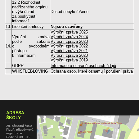
12.2 Rozhodnutí
nadřízeného orgánu
o výši úhrad
Dosud nebylo řešeno
za poskytnutí
informací
13.
Licenční smlouvy
Nejsou uzavřeny
Výroční zpráva 2025
Výroční zpráva
Výroční zpráva 2024
podle zákona
Výroční zpráva 2023
14.
o svobodném
Výroční zpráva 2022
přístupu
Výroční zpráva 2021
k informacím
Výroční zpráva 2020
Výroční zpráva 2019
GDPR
Informace o ochraně osobních údajů
WHISTLEBLOVING
Ochrana osob, které oznamují porušení práva
ADRESA
ŠKOLY
28. základní škola
Plzeň, příspěvková
organizace
Rodinná 39, 312