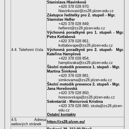
Stanislava Hlavinková
+420 378 028 870;
hlavinkovast@zs28.plzen-edu.cz
Zástupce ředitelky pro 2. stupeň - Mgr.
Stanislav Hefler
+420 378 028 849;
heflerst@zs28.plzen-edu.cz
Výchovná poradkyně pro 1. stupeň - Mgr.
Petra Kotlabová
+420 378 028 861;
kotlabovape@zs28.plzen-edu.cz
4.4. Telefonní čísla
Výchovná poradkyně pro 2. stupeň- Mgr.
Kateřina Hamplová
+420 378 028 854;
hamplovaka@zs28.plzen-edu.cz
Školní metodik prevence 1. stupeň - Mgr.
Martina Šimková
+420 378 028 881;
simkovama@zs28.plzen-edu.cz
Školní metodik prevence 2. stupeň - Mgr.
Jana Horešovská
+420 378 028 850;
horesovskaja@zs28.plzen-edu.cz
Sekretariát - Meinzrová Kristina
+420 378 028 880; skola@zs28.plzen-
edu.cz
Ostatní kontakty
4.5. Adresa
https://zs28.plzen.eu/
webových stránek