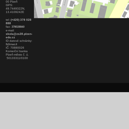
00 Plzeň
GPS:
49.7449322N,
13.4109242E
tel:
(+420) 378 028
888
fax:
378028860
e-mail:
skola@zs28.plzen-
edu.cz
ID datové schránky:
fk9mwc4
IČ: 70880026
Komerční banka
Plzeň-město č. ú.
50133311/0100