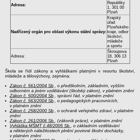
Republiky
Adresa:
1, 301 00
Plzeň
Krajský
úřad
Plzeňského
Nadřízený orgán pro oblast výkonu státní správy:
kraje, odbor
školství,
mládeže
a sportu
Škroupova
Adresa:
18, 306 13
Plzeň
Škola se řídí zákony a vyhláškami platnými v resortu školství,
mládeže a tělovýchovy, zejména:
Zákon č. 561/2004 Sb
., o předškolním, základním, vyšším
odborném a jiném vzdělávání (školský zákon), v platném znění
Zákon č. 500/2004 Sb
., správní řád, v platném znění
Zákon č. 563/2004 Sb
., o pedagogických pracovnících,
v platném znění
Zákon č. 258/2000 Sb
., o ochraně veřejného zdraví, v platném
znění
Zákon č. 261/2006 Sb.
, (zákoník práce), v platném znění
Vyhláška MŠMT č.48/2005 Sb.
, o základním vzdělávání
a některých náležitostech plnění povinné školní docházky,
v platném znění