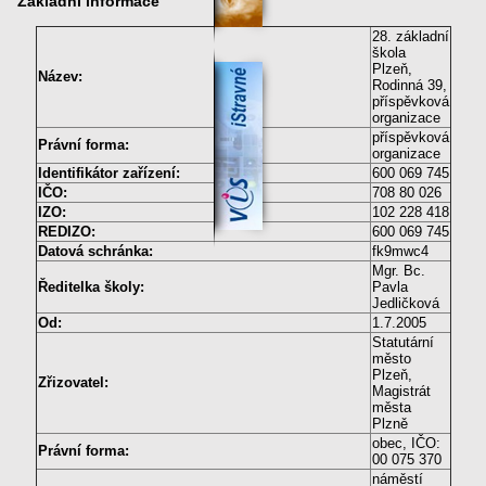
Základní informace
28. základní
škola
Plzeň,
Název:
Rodinná 39,
příspěvková
organizace
příspěvková
Právní forma:
organizace
Identifikátor zařízení:
600 069 745
IČO:
708 80 026
IZO:
102 228 418
REDIZO:
600 069 745
Datová schránka:
fk9mwc4
Mgr. Bc.
Ředitelka školy:
Pavla
Jedličková
Od:
1.7.2005
Statutární
město
Plzeň,
Zřizovatel:
Magistrát
města
Plzně
obec, IČO:
Právní forma:
00 075 370
náměstí