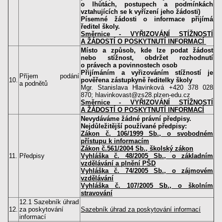
o lhůtách, postupech a podmínkách
vztahujících se k vyřízení jeho žádosti)
Písemné žádosti o informace přijímá
ředitel školy.
Směrnice - VYŘIZOVÁNÍ STÍŽNOSTÍ
A ŽÁDOSTÍ
O POSKYTNUTÍ INFORMACÍ
Místo a způsob, kde lze podat žádost
nebo stížnost, obdržet rozhodnutí
o právech a povinnostech osob
Přijímáním a vyřizováním stížností je
Příjem podání
10.
pověřena zástupkyně ředitelky školy
a podnětů
Mgr. Stanislava Hlavinková +420 378 028
870; hlavinkovast@zs28.plzen-edu.cz
Směrnice - VYŘIZOVÁNÍ STÍŽNOSTÍ
A ŽÁDOSTÍ O POSKYTNUTÍ INFORMACÍ
Nevydáváme žádné právní předpisy.
Nejdůležitější používané předpisy:
Zákon č. 106/1999 Sb., o svobodném
přístupu k informacím
Zákon č.561/2004 Sb., školský zákon
11.
Předpisy
Vyhláška č. 48/2005 Sb., o základním
vzdělávání a plnění PŠD
Vyhláška č. 74/2005 Sb., o zájmovém
vzdělávání
Vyhláška č. 107/2005 Sb., o školním
stravování
12.1 Sazebník úhrad
12.
za poskytování
Sazebník úhrad za poskytování informací
informací