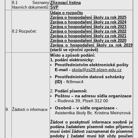
8.1 Seznamy
Zřizovací listina
hlavních dokumentů:
ŠVP
Údaje o rozpočtu
Zpráva o hospodaření školy za rok 2025
Zpráva o hospodaření školy za rok 2024
Zpráva o hospodaření školy za rok 2023
8.2 Rozpočet:
Zpráva o hospodaření školy za rok 2022
Zpráva o hospodaření školy za rok 2021
Zpráva o hospodaření školy za rok 2020
Zpráva o hospodaření školy za rok 2019
(starší ve výroční zprávě)
Místo a způsob podání:
1.
podání elektronicky:
Prostřednictvím elektronické pošty
E-mail -
skola@zs28.plzen-edu.cz
Prostřednictvím datové schránky
(ID)
- fk9mwc4
2.
Podání písemně:
Poštou – na adresu sídla organizace
-
Rodinná 39, Plzeň 312 00
Osobně – v sídle organizace -
9.
Žádosti o informace
Asistentka školy Bc. Kristina Meinzrová
Žádost o poskytnutí informace osobně je
podána žadatelem písemně nebo příjemce
musí ústní žádost zaznamenat
do písemné
podoby ( žadatel musí být vždy poučen