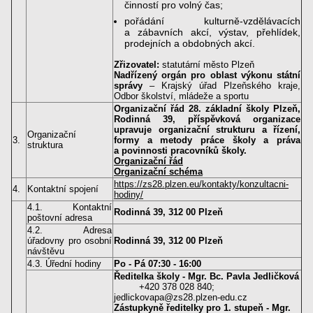
činností pro volný čas;
pořádání kulturně-vzdělávacích
a zábavních akcí, výstav, přehlídek,
prodejních a obdobných akcí.
Zřizovatel:
statutární město Plzeň
Nadřízený orgán pro oblast výkonu státní
správy
– Krajský úřad Plzeňského kraje,
Odbor školství, mládeže a sportu
Organizační řád 28. základní školy Plzeň,
Rodinná 39, příspěvková organizace
upravuje organizační strukturu a řízení,
Organizační
3.
formy a metody práce školy a práva
struktura
a povinnosti pracovníků školy.
Organizační řád
Organizační schéma
https://zs28.plzen.eu/kontakty/konzultacni-
4.
Kontaktní spojení
hodiny/
4.1. Kontaktní
Rodinná 39, 312 00 Plzeň
poštovní adresa
4.2. Adresa
úřadovny pro osobní
Rodinná 39, 312 00 Plzeň
návštěvu
4.3. Úřední hodiny
Po - Pá 07:30 - 16:00
Ředitelka školy - Mgr. Bc. Pavla Jedličková
+420 378 028 840;
jedlickovapa@zs28.plzen-edu.cz
Zástupkyně ředitelky pro 1. stupeň - Mgr.