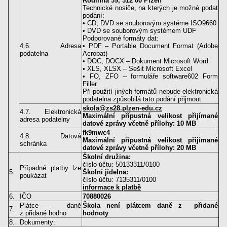
Rodinná 39, 312 00 Plzeň
Technické nosiče, na kterých je možné podat
podání:
• CD, DVD se souborovým systéme ISO9660
• DVD se souborovým systémem UDF
Podporované formáty dat:
4.6. Adresa
• PDF – Portable Document Format (Adobe
podatelna
Acrobat)
• DOC, DOCX – Dokument Microsoft Word
• XLS, XLSX – Sešit Microsoft Excel
• FO, ZFO – formuláře software602 Form
Filler
Při použití jiných formátů nebude elektronická
podatelna způsobilá tato podání přijmout.
skola@zs28.plzen-edu.cz
4.7. Elektronická
Maximální přípustná velikost přijímané
adresa podatelny
datové zprávy včetně přílohy: 10 MB
fk9mwc4
4.8. Datová
Maximální přípustná velikost přijímané
schránka
datové zprávy včetně přílohy: 20 MB
Školní družina:
číslo účtu: 50133311/0100
Případné platby lze
5.
Školní jídelna:
poukázat
číslo účtu: 7135311/0100
informace k platbě
6.
IČO
70880026
Plátce daně
Škola není plátcem daně z přidané
7.
z přidané hodno
hodnoty
8.
Dokumenty: