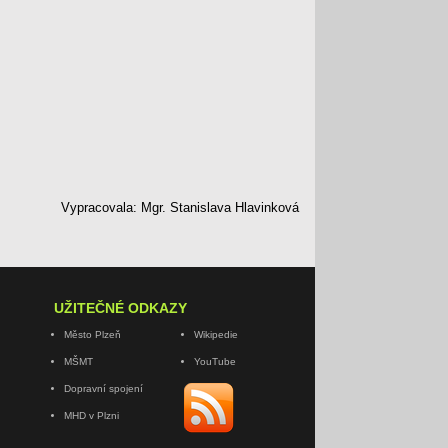
Vypracovala: Mgr. Stanislava Hlavinková
UŽITEČNÉ ODKAZY
Město Plzeň
Wikipedie
MŠMT
YouTube
Dopravní spojení
MHD v Plzni