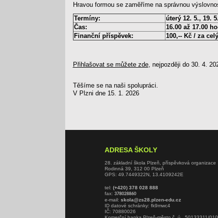
Hravou formou se zaměříme na správnou výslovnost
Termíny:
úterý 12. 5., 19. 5
Čas:
16.00 až 17.00 ho
Finanční příspěvek:
100,-- Kč / za cel
Přihlašovat se můžete zde
,
nejpozději do 30. 4. 20
Těšíme se na naši spolupráci.
V Plzni dne 15. 1. 2026
ADRESA ŠKOLY
28. základní škola Plzeň, příspěvková organizace
Rodinná 39, 312 00 Plzeň
GPS: 49.7449322N, 13.4109242E
tel:
(+420) 378 028 888
fax:
378028860
e-mail:
skola@zs28.plzen-edu.cz
ID datové schránky: fk9mwc4
IČ: 70880026
Komerční banka Plzeň-město č. ú. 50133311/01