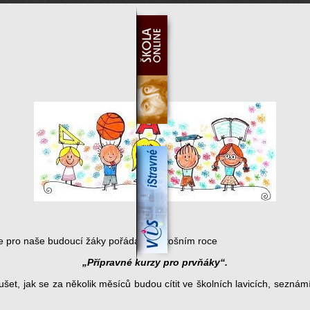
e pro naše budoucí žáky pořádat i v letošním roce
„Přípravné kurzy pro prvňáky“.
et, jak se za několik měsíců budou cítit ve školních lavicích, seznámí