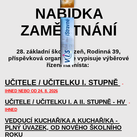
NABÍDKA
ZAMĚSTNÁNÍ
28. základní škola Plzeň, Rodinná 39,
příspěvková organizace vypisuje výběrové
řízení na místa:
UČITELE / UČITELKU I. STUPNĚ
-
IHNED NEBO OD 24. 8. 2026
UČITELE / UČITELKU I. A II. STUPNĚ - HV
-
IHNED
VEDOUCÍ KUCHAŘ/KA A KUCHAŘ/KA
-
PLNÝ ÚVAZEK, OD NOVÉHO ŠKOLNÍHO
ROKU