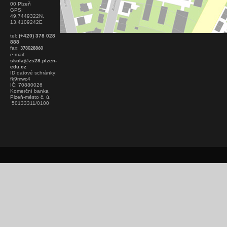
00 Plzeň
GPS:
49.7449322N,
13.4109242E
tel:
(+420) 378 028
888
fax:
378028860
e-mail:
skola@zs28.plzen-
edu.cz
ID datové schránky:
fk9mwc4
IČ: 70880026
Komerční banka
Plzeň-město č. ú.
50133311/0100