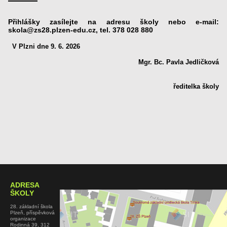
Přihlášky zasílejte na adresu školy nebo e-mail:
skola@zs28.plzen-edu.cz, tel. 378 028 880
V Plzni dne 9. 6
. 2026
Mgr. Bc. Pavla Jedličková
ředitelka školy
ADRESA
ŠKOLY
28. základní škola
Plzeň, příspěvková
organizace
Rodinná 39, 312