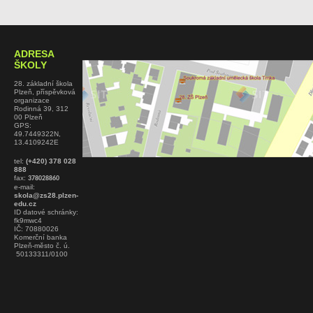
ADRESA
ŠKOLY
28. základní škola
Plzeň, příspěvková
organizace
Rodinná 39, 312
00 Plzeň
GPS:
49.7449322N,
13.4109242E
tel:
(+420) 378 028
888
fax:
378028860
e-mail:
skola@zs28.plzen-
edu.cz
ID datové schránky:
fk9mwc4
IČ: 70880026
Komerční banka
Plzeň-město č. ú.
50133311/0100