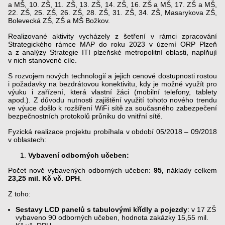
a MŠ, 10. ZŠ, 11. ZŠ, 13. ZŠ, 14. ZŠ, 16. ZŠ a MŠ, 17. ZŠ a MŠ,
22. ZŠ, 25. ZŠ, 26. ZŠ, 28. ZŠ, 31. ZŠ, 34. ZŠ, Masarykova ZŠ,
Bolevecká ZŠ, ZŠ a MŠ Božkov.
Realizované aktivity vycházely z šetření v rámci zpracování
Strategického rámce MAP do roku 2023 v území ORP Plzeň
a z analýzy Strategie ITI plzeňské metropolitní oblasti, naplňují
v nich stanovené cíle.
S rozvojem nových technologií a jejich cenové dostupnosti rostou
i požadavky na bezdrátovou konektivitu, kdy je možné využít pro
výuku i zařízení, která vlastní žáci (mobilní telefony, tablety
apod.). Z důvodu nutnosti zajištění využití tohoto nového trendu
ve výuce došlo k rozšíření WiFi sítě za současného zabezpečení
bezpečnostních protokolů průniku do vnitřní sítě.
Fyzická realizace projektu probíhala v období 05/2018 – 09/2018
v oblastech:
Vybavení odborných učeben:
Počet nově vybavených odborných učeben:
95,
náklady celkem
23,25 mil. Kč vč. DPH
.
Z toho:
Sestavy LCD panelů s tabulovými křídly a pojezdy
: v 17 ZŠ
vybaveno 90 odborných učeben, hodnota zakázky 15,55 mil.