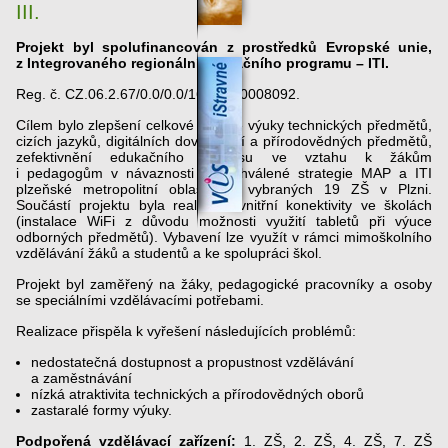
III.
Projekt byl spolufinancován z prostředků Evropské unie,
z Integrovaného regionální operačního programu – ITI.
Reg. č. CZ.06.2.67/0.0/0.0/16_066/0008092.
Cílem bylo zlepšení celkové úrovně výuky technických předmětů,
cizích jazyků, digitálních dovedností a přírodovědných předmětů,
zefektivnění edukačního procesu ve vztahu k žákům
i pedagogům v návaznosti na schválené strategie MAP a ITI
plzeňské metropolitní oblasti ve vybraných 19 ZŠ v Plzni.
Součástí projektu byla realizace vnitřní konektivity ve školách
(instalace WiFi z důvodu možnosti využití tabletů při výuce
odborných předmětů). Vybavení lze využít v rámci mimoškolního
vzdělávání žáků a studentů a ke spolupráci škol.
Projekt byl zaměřený na žáky, pedagogické pracovníky a osoby
se speciálními vzdělávacími potřebami.
Realizace přispěla k vyřešení následujících problémů:
nedostatečná dostupnost a propustnost vzdělávání
a zaměstnávání
nízká atraktivita technických a přírodovědných oborů
zastaralé formy výuky.
Podpořená vzdělávací zařízení:
1. ZŠ, 2. ZŠ, 4. ZŠ, 7. ZŠ