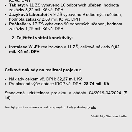
Kč vč. DPH
Tablety
: v 11 ZŠ vybaveno 16 odborných učeben, hodnota
zakázky 3,22 mil. Kč vč. DPH
Jazyková laboratoř:
v 9 ZŠ vybaveno 9 odborných učeben,
hodnota zakázky 2,69 mil. Kč vč. DPH
Počítače:
v 17 ZŠ vybaveno 90 odborných učeben, hodnota
zakázky 1,79 mil. Kč vč. DPH
Zajištění vnitřní konektivity:
Instalace Wi-Fi
: realizováno v 11 ZŠ, celkové náklady
9,02
mil. Kč vč. DPH
Celkové náklady na realizaci projektu:
Náklady celkem vč. DPH:
32,27 mil. Kč
Proplacená výše dotace IROP vč. DPH:
28,74 mil. Kč
Stanovená udržitelnost projektu v období 04/2019-04/2024 (5
let).
Text byl použit ze stránek o realizaci projektu. Celý je dostupný
zde
.
Vložil: Mgr Stanislav Hefler